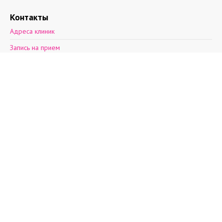
Контакты
Адреса клиник
Запись на прием
Обратная связь
2012—2026 © Поэма здоровья.
Ул. Асафьева, д. 9, к. 2.
пн-пт: 8 - 21, cб: 9-
20, вс: выходной,
т.(812)30-888-03
т.(812)242-53-50
т.+7(931)270-17-
32
info@aibolit.me