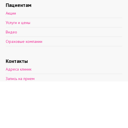
Пациентам
Акции
Услуги и цены
Видео
Страховые компании
Контакты
Адреса клиник
Запись на прием
Обратная связь
2012—2026 © Поэма здоровья.
Ул. Асафьева, д. 9, к. 2.
пн-пт: 8 - 21, cб: 9-
20, вс: выходной,
т.(812)30-888-03
т.(812)242-53-50
т.+7(931)270-17-
32
info@aibolit.me