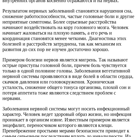
внутренних органов косвенно отражаются и на нервах.
Результатом нервных заболеваний становятся нарушения сна,
снижение работоспособности, частые головные боли и другие
неприятные симптомы. Более серьезные расстройства
начинают воздействовать на кору головного мозга. Человек
начинает жаловаться на плохую память, а его речь и
координация становятся менее четкими. Диагностика этих
болезней и расстройств затруднена, так как механизм их
развития до сих пор не изучен достаточно хорошо.
Примером болезни нервов является мигрень. Так называют
острые приступы головной боли, причем боль чувствуется
только в одной половине головы. Заболевания вегетативной
нервной системы проявляются в виде болей в области сердца,
скачков давления или головокружения. Хроническая
усталость, снижение общего тонуса организма, плохой сон и
потеря аппетита тоже являются следствием проблем с
нервами.
Заболевания нервной системы могут носить инфекционный
характер. Человек ведет здоровый образ жизни, но инфекция
проникает в организм извне. Известным примером является
энцефалит, переносчиком которого являются клещи.
Пренебрежение простыми мерами безопасности приводит к
самым серьезным последствиям вплоть до инвалидности. Из