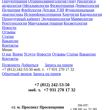
Гирудотерапия
Оториноларингология (лор)
Урология и
андрология
Офтальмология
Физиотерапия
Дерматология
Педиатрия
Флебология
Детское УЗИ
Функциональная
диагностика
Иглорефлексотерапия
Хирургия
Кардиология
Процедурный кабинет
Эндокринология
Маммология
Рентгенология
Мануальная терапия
Косметология
Новости
Отзывы
Статьи
Вакансии
Контакты
Меню
О нас
Врачи
Услуги
Новости
Отзывы
Статьи
Вакансии
Контакты
Позвонить
Добраться
Запись на прием
+7 (812) 242-53-50
моб. т. +7 931 270 17 32
Обратный звонок
Запись на прием
+7 (812) 242-53-50
моб. т. +7 931 270 17 32
пн-пт:
ст. м. Проспект Просвещения
с 08.00 до 21.00