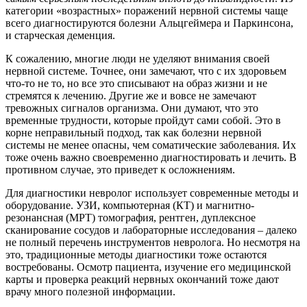
категории «возрастных» поражений нервной системы чаще
всего диагностируются болезни Альцгеймера и Паркинсона,
и старческая деменция.
К сожалению, многие люди не уделяют внимания своей
нервной системе. Точнее, они замечают, что с их здоровьем
что-то не то, но все это списывают на образ жизни и не
стремятся к лечению. Другие же и вовсе не замечают
тревожных сигналов организма. Они думают, что это
временные трудности, которые пройдут сами собой. Это в
корне неправильный подход, так как болезни нервной
системы не менее опасны, чем соматические заболевания. Их
тоже очень важно своевременно диагностировать и лечить. В
противном случае, это приведет к осложнениям.
Для диагностики невролог использует современные методы и
оборудование. УЗИ, компьютерная (КТ) и магнитно-
резонансная (МРТ) томография, рентген, дуплексное
сканирование сосудов и лабораторные исследования – далеко
не полный перечень инструментов невролога. Но несмотря на
это, традиционные методы диагностики тоже остаются
востребованы. Осмотр пациента, изучение его медицинской
карты и проверка реакций нервных окончаний тоже дают
врачу много полезной информации.