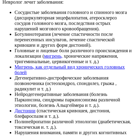
Невролог лечит заболевания:
Сосудистые заболевания головного и спинного мозга
(дисциркуляторная энцефалопатия, атеросклероз
сосудов головного мозга, последствия острых
нарушений мозгового кровообращения).
Ботулинотерапия (лечение спастичности после
перенесенных инсультов, лечение спастической
кривошеи и других форм дистоний).
Головные и лицевые боли различного происхождения и
локализации (
мигрень,
хронические напряжения,
тригеминальные, цервикогенные и т. д.)
Мигрень, как отдельный вид хронических головных
болей
Дегенеративно-дистрофические заболевания
позвоночника (остеохондроз, спондилез, грыжа ,
радикулит и т. д.)
Нейродегенеративные заболевания (болезнь
Паркинсона, синдромы паркинсонизма различной
этиологии, болезнь Альцгеймера и т. д.).
Дистонии
(спастическая кривошея, дистония,
блефароспазм и т. д.).
Полинейропатии различной этиологии (диабетическая,
токсическая и. т. д.).
Нарушения внимания, памяти и других когнитивных