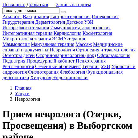
Позвонить
Добраться
Запись на прием
Анализы
Вакцинация
Гастроэнтерология
Гинекология
Гирудотерапия
Дерматология
Детское УЗИ
Иглорефлексотерапия
Иммунология, аллергология
Интегративная терапия
Кардиология
Косметология
Микротоковая терапия
ЭСМА-терапия
Маммология
Мануальная терапия
Массаж
Медицинские
справки и документы
Неврология
Ортопедия и травматология
Осмотры детей
Оториноларингология (лор)
Офтальмология
Педиатрия
Процедурный кабинет
Психотерапия
Рентгенология
Семейный абонемент
Терапия
УЗИ
Урология и
андрология
Физиотерапия
Флебология
Функциональная
диагностика
Хирургия
Эндокринология
Главная
Услуги
Неврология
Прием невролога (Озерки,
Просвещения) в Выборгском
районе