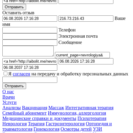
Оставить отзыв
Ваше
имя
Телефон
Электронная почта
Сообщение
Я
согласен
на передачу и обработку персональных данных
О нас
Врачи
Услуги
Анализы
Вакцинация
Массаж
Интегративная терапия
Семейный абонемент
Иммунология, аллергология
Медицинские справки и документы
Психотерапия
Неврология
Терапия
Гастроэнтерология
Ортопедия и
травматология
Гинекология
Осмотры детей
УЗИ