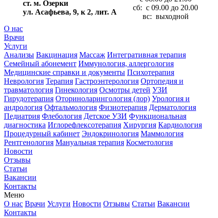
ст. м. Озерки
сб: с 09.00 до 20.00
ул. Асафьева, 9, к 2, лит. А
вс: выходной
О нас
Врачи
Услуги
Анализы
Вакцинация
Массаж
Интегративная терапия
Семейный абонемент
Иммунология, аллергология
Медицинские справки и документы
Психотерапия
Неврология
Терапия
Гастроэнтерология
Ортопедия и
травматология
Гинекология
Осмотры детей
УЗИ
Гирудотерапия
Оториноларингология (лор)
Урология и
андрология
Офтальмология
Физиотерапия
Дерматология
Педиатрия
Флебология
Детское УЗИ
Функциональная
диагностика
Иглорефлексотерапия
Хирургия
Кардиология
Процедурный кабинет
Эндокринология
Маммология
Рентгенология
Мануальная терапия
Косметология
Новости
Отзывы
Статьи
Вакансии
Контакты
Меню
О нас
Врачи
Услуги
Новости
Отзывы
Статьи
Вакансии
Контакты