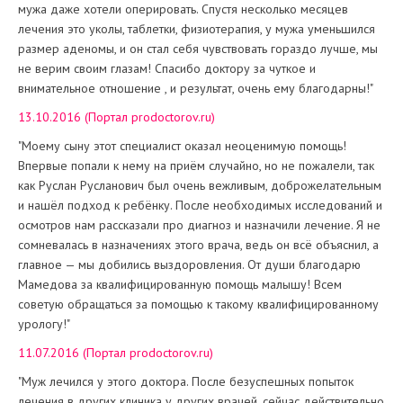
мужа даже хотели оперировать. Спустя несколько месяцев
лечения это уколы, таблетки, физиотерапия, у мужа уменьшился
размер аденомы, и он стал себя чувствовать гораздо лучше, мы
не верим своим глазам! Спасибо доктору за чуткое и
внимательное отношение , и результат, очень ему благодарны!"
13.10.2016
(Портал prodoctorov.ru)
"Моему сыну этот специалист оказал неоценимую помощь!
Впервые попали к нему на приём случайно, но не пожалели, так
как Руслан Русланович был очень вежливым, доброжелательным
и нашёл подход к ребёнку. После необходимых исследований и
осмотров нам рассказали про диагноз и назначили лечение. Я не
сомневалась в назначениях этого врача, ведь он всё объяснил, а
главное — мы добились выздоровления. От души благодарю
Мамедова за квалифицированную помощь малышу! Всем
советую обращаться за помощью к такому квалифицированному
урологу!"
11.07.2016 (Портал prodoctorov.ru)
"Муж лечился у этого доктора. После безуспешных попыток
лечения в других клиника у других врачей, сейчас действительно