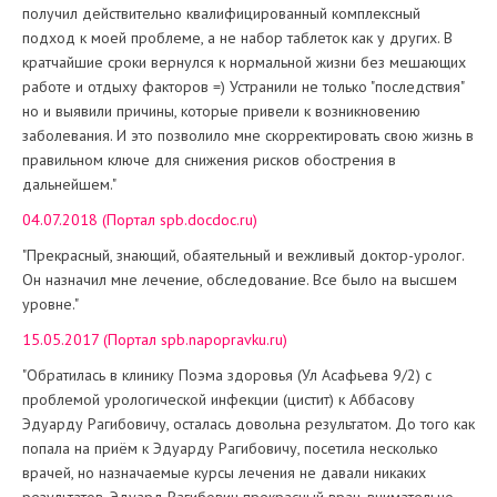
получил действительно квалифицированный комплексный
подход к моей проблеме, а не набор таблеток как у других. В
кратчайшие сроки вернулся к нормальной жизни без мешающих
работе и отдыху факторов =) Устранили не только "последствия"
но и выявили причины, которые привели к возникновению
заболевания. И это позволило мне скорректировать свою жизнь в
правильном ключе для снижения рисков обострения в
дальнейшем."
04.07.2018 (Портал spb.docdoc.ru)
"Прекрасный, знающий, обаятельный и вежливый доктор-уролог.
Он назначил мне лечение, обследование. Все было на высшем
уровне."
15.05.2017 (Портал spb.napopravku.ru)
"Обратилась в клинику Поэма здоровья (Ул Асафьева 9/2) с
проблемой урологической инфекции (цистит) к Аббасову
Эдуарду Рагибовичу, осталась довольна результатом. До того как
попала на приём к Эдуарду Рагибовичу, посетила несколько
врачей, но назначаемые курсы лечения не давали никаких