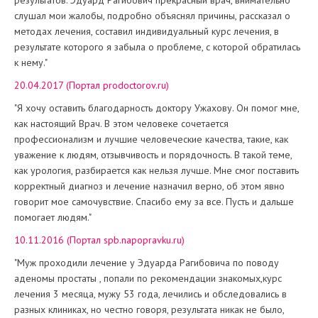
результатов. Эдуард Рагибович прекрасный врач, внимательно
слушал мои жалобы, подробно объяснял причины, рассказал о
методах лечения, составил индивидуальный курс лечения, в
результате которого я забыла о проблеме, с которой обратилась
к нему."
20.04.2017 (Портал prodoctorov.ru)
"Я хочу оставить благодарность доктору Ужахову. Он помог мне,
как настоящий Врач. В этом человеке сочетается
профессионализм и лучшие человеческие качества, такие, как
уважение к людям, отзывчивость и порядочность. В такой теме,
как урология, разбирается как нельзя лучше. Мне смог поставить
корректный диагноз и лечение назначил верно, об этом явно
говорит мое самочувствие. Спасибо ему за все. Пусть и дальше
помогает людям."
10.11.2016 (Портал spb.napopravku.ru)
"Муж проходили лечение у Эдуарда Рагибовича по поводу
аденомы простаты , попали по рекомендации знакомых,курс
лечения 3 месяца, мужу 53 года, лечились и обследовались в
разных клиниках, но честно говоря, результата никак не было,