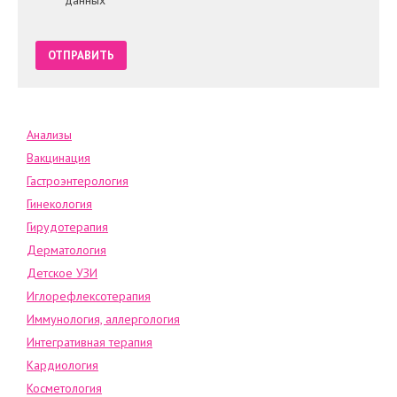
данных
Анализы
Вакцинация
Гастроэнтерология
Гинекология
Гирудотерапия
Дерматология
Детское УЗИ
Иглорефлексотерапия
Иммунология, аллергология
Интегративная терапия
Кардиология
Косметология