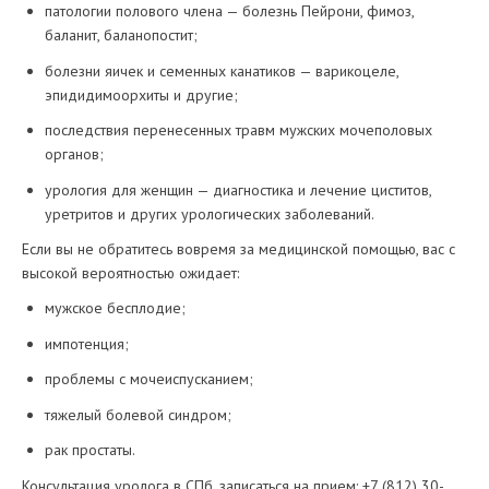
патологии полового члена — болезнь Пейрони, фимоз,
баланит, баланопостит;
болезни яичек и семенных канатиков — варикоцеле,
эпидидимоорхиты и другие;
последствия перенесенных травм мужских мочеполовых
органов;
урология для женщин — диагностика и лечение циститов,
уретритов и других урологических заболеваний.
Если вы не обратитесь вовремя за медицинской помощью, вас с
высокой вероятностью ожидает:
мужское бесплодие;
импотенция;
проблемы с мочеиспусканием;
тяжелый болевой синдром;
рак простаты.
Консультация уролога в СПб, записаться на прием: +7 (812) 30-