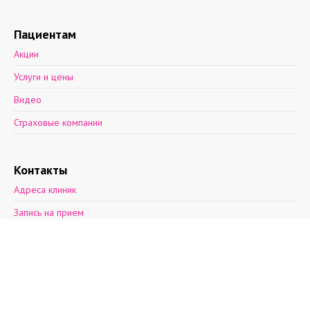
Пациентам
Акции
Услуги и цены
Видео
Страховые компании
Контакты
Адреса клиник
Запись на прием
Обратная связь
2012—2026 © Поэма здоровья.
Ул. Асафьева, д. 9, к. 2.
пн-пт: 8 - 21, cб: 9-
20, вс: выходной,
т.(812)30-888-03
т.(812)242-53-50
т.+7(931)270-17-