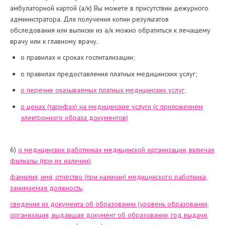
амбулаторной картой (а/к) Вы можете в присутствии дежурного
администратора. Для получения копии результатов
обследования или выписки из а/к можно обратиться к лечащему
врачу или к главному врачу.
о правилах и сроках госпитализации;
о правилах предоставления платных медицинских услуг;
о перечне оказываемых платных медицинских услуг;
о ценах (тарифах) на медицинские услуги (с приложением
электронного образа документов)
6)
о медицинских работниках медицинской организации, включая
филиалы (при их наличии):
фамилия, имя, отчество (при наличии) медицинского работника,
занимаемая должность;
сведения из документа об образовании (уровень образования,
организация, выдавшая документ об образовании, год выдачи,