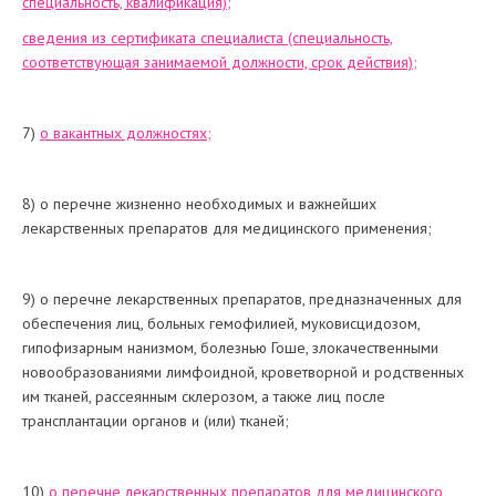
специальность, квалификация);
сведения из сертификата специалиста (специальность,
соответствующая занимаемой должности, срок действия);
7)
о вакантных должностях;
8) о перечне жизненно необходимых и важнейших
лекарственных препаратов для медицинского применения;
9) о перечне лекарственных препаратов, предназначенных для
обеспечения лиц, больных гемофилией, муковисцидозом,
гипофизарным нанизмом, болезнью Гоше, злокачественными
новообразованиями лимфоидной, кроветворной и родственных
им тканей, рассеянным склерозом, а также лиц после
трансплантации органов и (или) тканей;
10)
о перечне лекарственных препаратов для медицинского