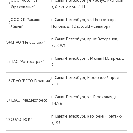
ООО "Абсолют
г. Санкт-Петербург ул. Республиканская
12
Страхование"
д.6 лит. А пом. 6-Н
ООО СК "Альянс
г. Санкт-Петербург, ул. Профессора
13
Жизнь"
Попова, д. 37, к. 3, БЦ «Сенатор»
г. Санкт-Петербург, пр-кт Ветеранов,
14
СПАО "Ингосстрах"
д.109/1
г. Санкт-Петербург г, Малый П.С. пр-кт, д.
15
ПАО "Росгосстрах"
7
г. Санкт-Петербург, Московский просп.,
16
СПАО "РЕСО-Гарантия"
212
г. Санкт-Петербург, ул. Гороховая, д.
17
СЗАО "Медэкспресс"
14/26
г. Санкт-Петербург, наб. реки Фонтанки,
18
СОАО "ВСК"
д. 83