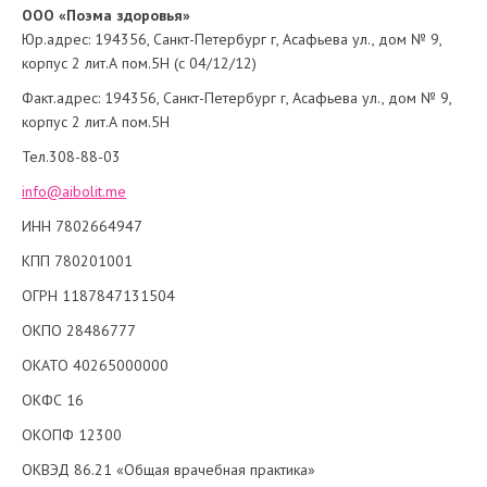
OOО «Поэма здоровья
»
Юр.адрес: 194356, Санкт-Петербург г, Асафьева ул., дом № 9,
корпус 2 лит.А пом.5Н (с 04/12/12)
Факт.адрес: 194356, Санкт-Петербург г, Асафьева ул., дом № 9,
корпус 2 лит.А пом.5Н
Тел.308-88-03
info@aibolit.me
ИНН 7802664947
КПП 780201001
ОГРН 1187847131504
ОКПО 28486777
ОКАТО 40265000000
ОКФС 16
ОКОПФ 12300
ОКВЭД 86.21 «Общая врачебная практика»