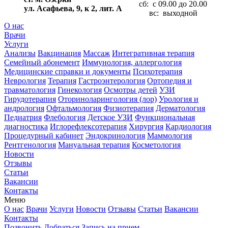
сб: с 09.00 до 20.00
ул. Асафьева, 9, к 2, лит. А
вс: выходной
О нас
Врачи
Услуги
Анализы
Вакцинация
Массаж
Интегративная терапия
Семейный абонемент
Иммунология, аллергология
Медицинские справки и документы
Психотерапия
Неврология
Терапия
Гастроэнтерология
Ортопедия и
травматология
Гинекология
Осмотры детей
УЗИ
Гирудотерапия
Оториноларингология (лор)
Урология и
андрология
Офтальмология
Физиотерапия
Дерматология
Педиатрия
Флебология
Детское УЗИ
Функциональная
диагностика
Иглорефлексотерапия
Хирургия
Кардиология
Процедурный кабинет
Эндокринология
Маммология
Рентгенология
Мануальная терапия
Косметология
Новости
Отзывы
Статьи
Вакансии
Контакты
Меню
О нас
Врачи
Услуги
Новости
Отзывы
Статьи
Вакансии
Контакты
Позвонить
Добраться
Запись на прием