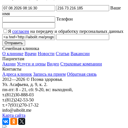
Ваше
имя
Телефон
Я
согласен
на передачу и обработку персональных данных
Семейная клиника
О клинике
Врачи
Новости
Статьи
Вакансии
Пациентам
Акции
Услуги и цены
Видео
Страховые компании
Контакты
Адреса клиник
Запись на прием
Обратная связь
2012—2026 © Поэма здоровья.
Ул. Асафьева, д. 9, к. 2.
пн-пт: 8 - 21, cб: 9-20, вс: выходной,
т.(812)30-888-03
т.(812)242-53-50
т.+7(931)270-17-32
info@aibolit.me
Карта сайта