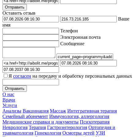
Оставить отзыв
Ваше
имя
Телефон
Электронная почта
Сообщение
Я
согласен
на передачу и обработку персональных данных
О нас
Врачи
Услуги
Анализы
Вакцинация
Массаж
Интегративная терапия
Семейный абонемент
Иммунология, аллергология
Медицинские справки и документы
Психотерапия
Неврология
Терапия
Гастроэнтерология
Ортопедия и
травматология
Гинекология
Осмотры детей
УЗИ