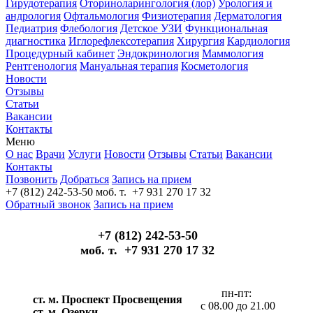
Гирудотерапия
Оториноларингология (лор)
Урология и
андрология
Офтальмология
Физиотерапия
Дерматология
Педиатрия
Флебология
Детское УЗИ
Функциональная
диагностика
Иглорефлексотерапия
Хирургия
Кардиология
Процедурный кабинет
Эндокринология
Маммология
Рентгенология
Мануальная терапия
Косметология
Новости
Отзывы
Статьи
Вакансии
Контакты
Меню
О нас
Врачи
Услуги
Новости
Отзывы
Статьи
Вакансии
Контакты
Позвонить
Добраться
Запись на прием
+7 (812) 242-53-50
моб. т. +7 931 270 17 32
Обратный звонок
Запись на прием
+7 (812) 242-53-50
моб. т. +7 931 270 17 32
пн-пт:
ст. м. Проспект Просвещения
с 08.00 до 21.00
ст. м. Озерки