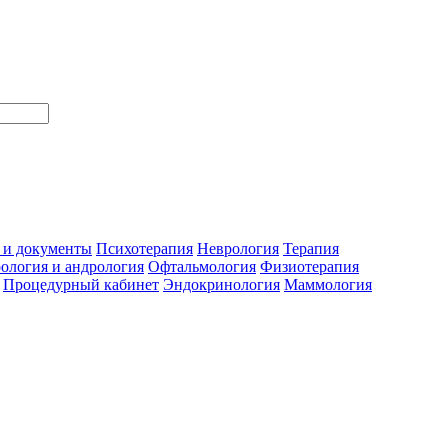
 и документы
Психотерапия
Неврология
Терапия
ология и андрология
Офтальмология
Физиотерапия
Процедурный кабинет
Эндокринология
Маммология