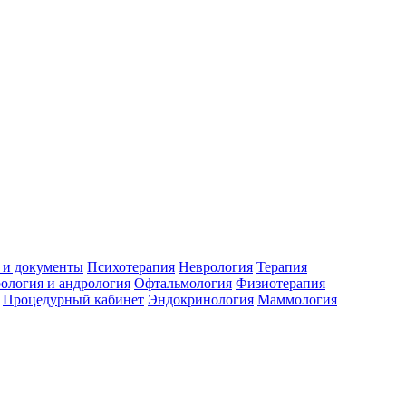
 и документы
Психотерапия
Неврология
Терапия
ология и андрология
Офтальмология
Физиотерапия
Процедурный кабинет
Эндокринология
Маммология