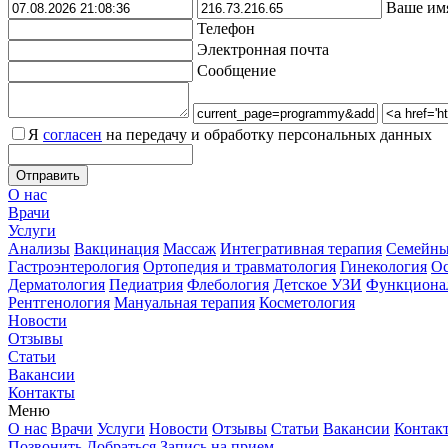
Ваше им
Телефон
Электронная почта
Сообщение
Я
согласен
на передачу и обработку персональных данных
О нас
Врачи
Услуги
Анализы
Вакцинация
Массаж
Интегративная терапия
Семейны
Гастроэнтерология
Ортопедия и травматология
Гинекология
Ос
Дерматология
Педиатрия
Флебология
Детское УЗИ
Функционал
Рентгенология
Мануальная терапия
Косметология
Новости
Отзывы
Статьи
Вакансии
Контакты
Меню
О нас
Врачи
Услуги
Новости
Отзывы
Статьи
Вакансии
Контак
Позвонить
Добраться
Запись на прием