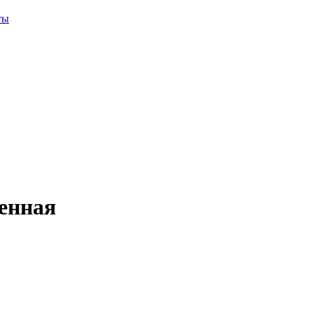
ты
енная