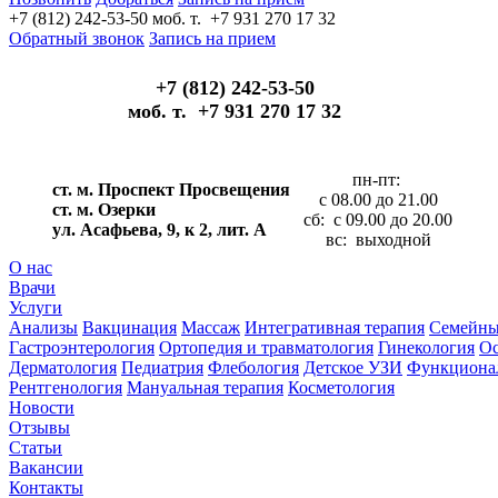
+7 (812) 242-53-50
моб. т. +7 931 270 17 32
Обратный звонок
Запись на прием
+7 (812) 242-53-50
моб. т. +7 931 270 17 32
пн-пт:
ст. м. Проспект Просвещения
с 08.00 до 21.00
ст. м. Озерки
сб: с 09.00 до 20.00
ул. Асафьева, 9, к 2, лит. А
вс: выходной
О нас
Врачи
Услуги
Анализы
Вакцинация
Массаж
Интегративная терапия
Семейны
Гастроэнтерология
Ортопедия и травматология
Гинекология
Ос
Дерматология
Педиатрия
Флебология
Детское УЗИ
Функционал
Рентгенология
Мануальная терапия
Косметология
Новости
Отзывы
Статьи
Вакансии
Контакты