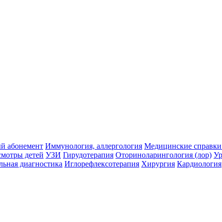
й абонемент
Иммунология, аллергология
Медицинские справки
мотры детей
УЗИ
Гирудотерапия
Оториноларингология (лор)
Ур
ьная диагностика
Иглорефлексотерапия
Хирургия
Кардиология