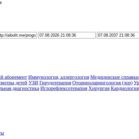
я
й абонемент
Иммунология, аллергология
Медицинские справки
мотры детей
УЗИ
Гирудотерапия
Оториноларингология (лор)
Ур
ьная диагностика
Иглорефлексотерапия
Хирургия
Кардиология
ты