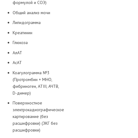
формулой и СОЭ)
Общий анализ мочи
Липидограмма
Креатинин
Глюкоза
АлАТ
АсАТ
Коагулограмма №3
(Протромбин + МНО,
фибриноген, АТIII, АЧТВ,
D-димер)
Поверхностное
электрокадиографическое
картирование (без
расшифровки) (ЭКГ без
расшифровки)