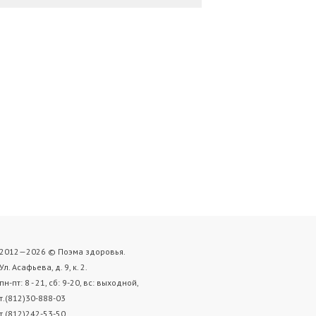
2012—2026 © Поэма здоровья.
Ул. Асафьева, д. 9, к. 2.
пн-пт: 8 - 21, cб: 9-20, вс: выходной,
т.(812)30-888-03
т.(812)242-53-50