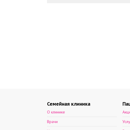
Семейная клиника
Па
О клинике
Акц
Врачи
Усл