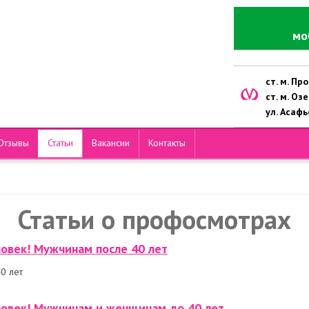
мо
ст. м. П
ст. м. Оз
ул. Асафье
Отзывы
Статьи
Вакансии
Контакты
Статьи о профосмотрах
овек! Мужчинам после 40 лет
0 лет
ловек! Мужчинам и женщинам до 40 лет