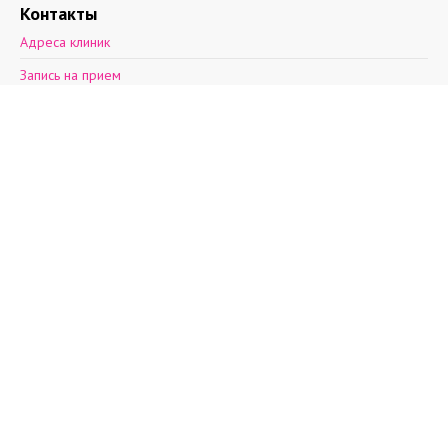
Контакты
Адреса клиник
Запись на прием
Обратная связь
2012—2026 © Поэма здоровья.
Ул. Асафьева, д. 9, к. 2.
пн-пт: 8 - 21, cб: 9-
20, вс: выходной,
т.(812)30-888-03
т.(812)242-53-50
т.+7(931)270-17-
32
info@aibolit.me