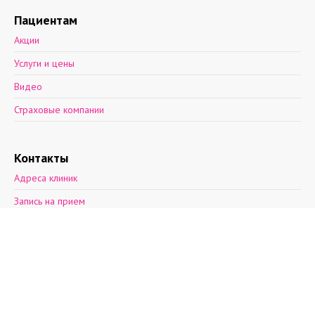
Пациентам
Акции
Услуги и цены
Видео
Страховые компании
Контакты
Адреса клиник
Запись на прием
Обратная связь
2012—2026 © Поэма здоровья.
Ул. Асафьева, д. 9, к. 2.
пн-пт: 8 - 21, cб: 9-
20, вс: выходной,
т.(812)30-888-03
т.(812)242-53-50
т.+7(931)270-17-
32
info@aibolit.me