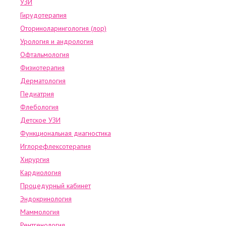
УЗИ
Гирудотерапия
Оториноларингология (лор)
Урология и андрология
Офтальмология
Физиотерапия
Дерматология
Педиатрия
Флебология
Детское УЗИ
Функциональная диагностика
Иглорефлексотерапия
Хирургия
Кардиология
Процедурный кабинет
Эндокринология
Маммология
Рентгенология