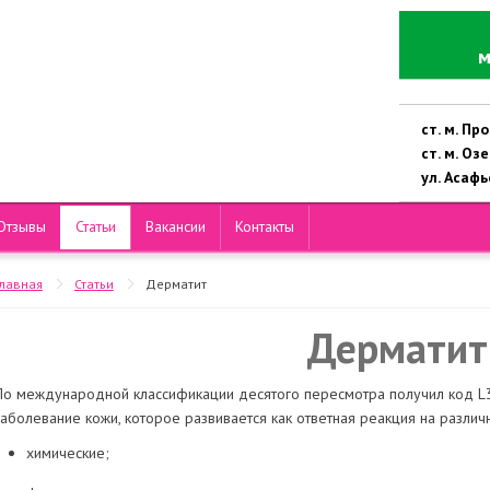
м
ст. м. П
ст. м. Оз
ул. Асафье
Отзывы
Статьи
Вакансии
Контакты
Главная
Статьи
Дерматит
Дерматит
По международной классификации десятого пересмотра получил код L30.
заболевание кожи, которое развивается как ответная реакция на разли
химические;