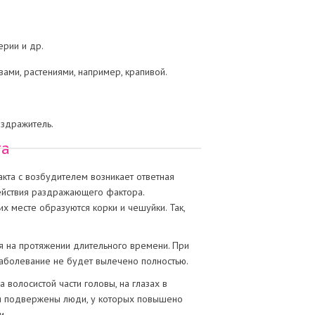
ерии и др.
ами, растениями, например, крапивой.
аздражитель.
та
акта с возбудителем возникает ответная
ействия раздражающего фактора.
х месте образуются корки и чешуйки. Так,
я на протяжении длительного времени. При
 заболевание не будет вылечено полностью.
волосистой части головы, на глазах в
ния подвержены люди, у которых повышено
и.