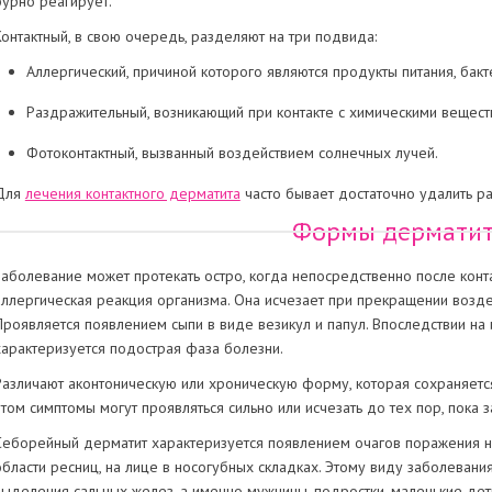
бурно реагирует.
Контактный, в свою очередь, разделяют на три подвида:
Аллергический, причиной которого являются продукты питания, бакт
Раздражительный, возникающий при контакте с химическими веществ
Фотоконтактный, вызванный воздействием солнечных лучей.
Для
лечения контактного дерматита
часто бывает достаточно удалить р
Формы дермати
Заболевание может протекать остро, когда непосредственно после конт
аллергическая реакция организма. Она исчезает при прекращении возд
Проявляется появлением сыпи в виде везикул и папул. Впоследствии на и
характеризуется подострая фаза болезни.
Различают аконтоническую или хроническую форму, которая сохраняетс
этом симптомы могут проявляться сильно или исчезать до тех пор, пока
Себорейный дерматит характеризуется появлением очагов поражения на 
области ресниц, на лице в носогубных складках. Этому виду заболева
выделения сальных желез, а именно мужчины, подростки, маленькие дет