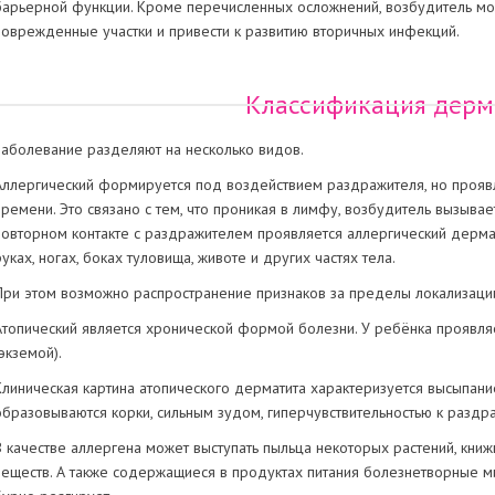
барьерной функции. Кроме перечисленных осложнений, возбудитель мож
поврежденные участки и привести к развитию вторичных инфекций.
Классификация дерм
Заболевание разделяют на несколько видов.
Аллергический формируется под воздействием раздражителя, но проявля
времени. Это связано с тем, что проникая в лимфу, возбудитель вызыва
повторном контакте с раздражителем проявляется аллергический дермати
руках, ногах, боках туловища, животе и других частях тела.
При этом возможно распространение признаков за пределы локализаци
Атопический является хронической формой болезни. У ребёнка проявля
экземой).
Клиническая картина атопического дерматита характеризуется высыпание
образовываются корки, сильным зудом, гиперчувствительностью к раздр
В качестве аллергена может выступать пыльца некоторых растений, книж
веществ. А также содержащиеся в продуктах питания болезнетворные м