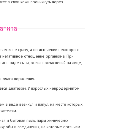
ет в слои кожи проникнуть через
атита
ется не сразу, а по истечении некоторого
ет негативное отношение организма. При
т в виде сыпи, отека, покраснений на лице,
и очага поражения.
ется диатезом. У взрослых нейродермитом
м в виде везикул и папул, на месте которых
ажителям.
ная и бытовая пыль, пары химических
икробы и соединения, на которые организм