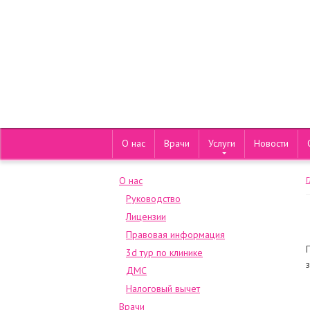
О нас
Врачи
Услуги
Новости
О нас
Руководство
Лицензии
Правовая информация
3d тур по клинике
ДМС
Налоговый вычет
Врачи