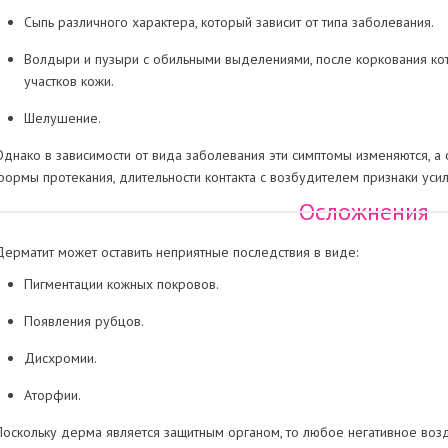
Сыпь различного характера, который зависит от типа заболевания.
Волдыри и пузыри с обильными выделениями, после коркования к
участков кожи.
Шелушение.
Однако в зависимости от вида заболевания эти симптомы изменяются, а о
формы протекания, длительности контакта с возбудителем признаки усил
Осложнения
Дерматит может оставить неприятные последствия в виде:
Пигментации кожных покровов.
Появления рубцов.
Дисхромии.
Аторфии.
Поскольку дерма является защитным органом, то любое негативное воз