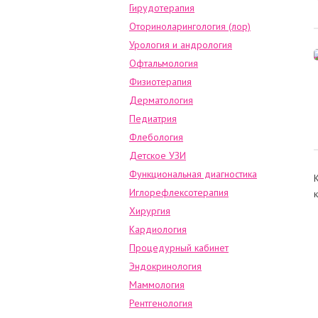
Гирудотерапия
Оториноларингология (лор)
Урология и андрология
Офтальмология
Физиотерапия
Дерматология
Педиатрия
Флебология
Детское УЗИ
Функциональная диагностика
Иглорефлексотерапия
Хирургия
Кардиология
Процедурный кабинет
Эндокринология
Маммология
Рентгенология