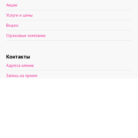
Акции
Услуги и цены
Видео
Страховые компании
Контакты
Адреса клиник
Запись на прием
Обратная связь
2012—2026 © Поэма здоровья.
Ул. Асафьева, д. 9, к. 2.
пн-пт: 8 - 21, cб: 9-
20, вс: выходной,
т.(812)30-888-03
т.(812)242-53-50
т.+7(931)270-17-
32
info@aibolit.me