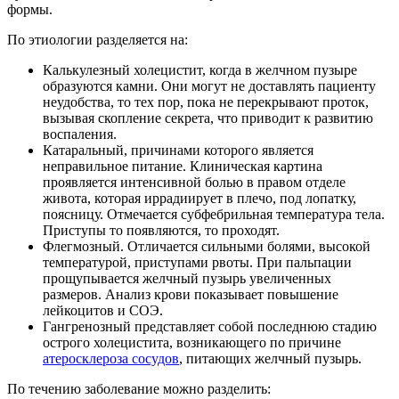
формы.
По этиологии разделяется на:
Калькулезный холецистит, когда в желчном пузыре
образуются камни. Они могут не доставлять пациенту
неудобства, то тех пор, пока не перекрывают проток,
вызывая скопление секрета, что приводит к развитию
воспаления.
Катаральный, причинами которого является
неправильное питание. Клиническая картина
проявляется интенсивной болью в правом отделе
живота, которая иррадиирует в плечо, под лопатку,
поясницу. Отмечается субфебрильная температура тела.
Приступы то появляются, то проходят.
Флегмозный. Отличается сильными болями, высокой
температурой, приступами рвоты. При пальпации
прощупывается желчный пузырь увеличенных
размеров. Анализ крови показывает повышение
лейкоцитов и СОЭ.
Гангренозный представляет собой последнюю стадию
острого холецистита, возникающего по причине
атеросклероза сосудов
, питающих желчный пузырь.
По течению заболевание можно разделить: