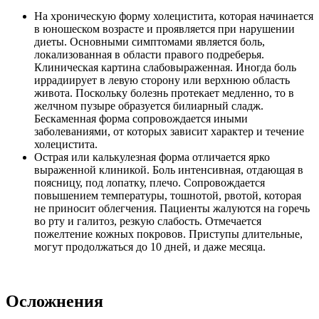
На хроническую форму холецистита, которая начинается
в юношеском возрасте и проявляется при нарушении
диеты. Основными симптомами является боль,
локализованная в области правого подреберья.
Клиническая картина слабовыраженная. Иногда боль
иррадиирует в левую сторону или верхнюю область
живота. Поскольку болезнь протекает медленно, то в
желчном пузыре образуется билиарный сладж.
Бескаменная форма сопровождается иными
заболеваниями, от которых зависит характер и течение
холецистита.
Острая или калькулезная форма отличается ярко
выраженной клиникой. Боль интенсивная, отдающая в
поясницу, под лопатку, плечо. Сопровождается
повышением температуры, тошнотой, рвотой, которая
не приносит облегчения. Пациенты жалуются на горечь
во рту и галитоз, резкую слабость. Отмечается
пожелтение кожных покровов. Приступы длительные,
могут продолжаться до 10 дней, и даже месяца.
Осложнения