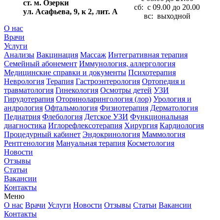
ст. м. Озерки
сб: с 09.00 до 20.00
ул. Асафьева, 9, к 2, лит. А
вс: выходной
О нас
Врачи
Услуги
Анализы
Вакцинация
Массаж
Интегративная терапия
Семейный абонемент
Иммунология, аллергология
Медицинские справки и документы
Психотерапия
Неврология
Терапия
Гастроэнтерология
Ортопедия и
травматология
Гинекология
Осмотры детей
УЗИ
Гирудотерапия
Оториноларингология (лор)
Урология и
андрология
Офтальмология
Физиотерапия
Дерматология
Педиатрия
Флебология
Детское УЗИ
Функциональная
диагностика
Иглорефлексотерапия
Хирургия
Кардиология
Процедурный кабинет
Эндокринология
Маммология
Рентгенология
Мануальная терапия
Косметология
Новости
Отзывы
Статьи
Вакансии
Контакты
Меню
О нас
Врачи
Услуги
Новости
Отзывы
Статьи
Вакансии
Контакты