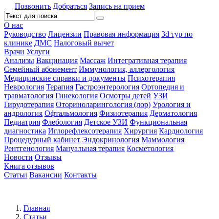
Позвонить
Добраться
Запись на прием
О нас
Руководство
Лицензии
Правовая информация
3d тур по
клинике
ДМС
Налоговый вычет
Врачи
Услуги
Анализы
Вакцинация
Массаж
Интегративная терапия
Семейный абонемент
Иммунология, аллергология
Медицинские справки и документы
Психотерапия
Неврология
Терапия
Гастроэнтерология
Ортопедия и
травматология
Гинекология
Осмотры детей
УЗИ
Гирудотерапия
Оториноларингология (лор)
Урология и
андрология
Офтальмология
Физиотерапия
Дерматология
Педиатрия
Флебология
Детское УЗИ
Функциональная
диагностика
Иглорефлексотерапия
Хирургия
Кардиология
Процедурный кабинет
Эндокринология
Маммология
Рентгенология
Мануальная терапия
Косметология
Новости
Отзывы
Книга отзывов
Статьи
Вакансии
Контакты
Главная
Статьи