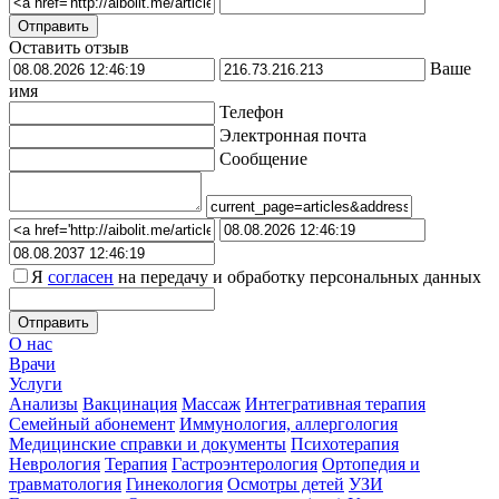
Оставить отзыв
Ваше
имя
Телефон
Электронная почта
Сообщение
Я
согласен
на передачу и обработку персональных данных
О нас
Врачи
Услуги
Анализы
Вакцинация
Массаж
Интегративная терапия
Семейный абонемент
Иммунология, аллергология
Медицинские справки и документы
Психотерапия
Неврология
Терапия
Гастроэнтерология
Ортопедия и
травматология
Гинекология
Осмотры детей
УЗИ