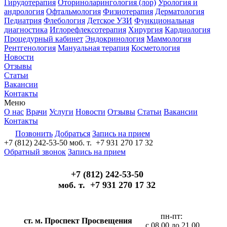
Гирудотерапия
Оториноларингология (лор)
Урология и
андрология
Офтальмология
Физиотерапия
Дерматология
Педиатрия
Флебология
Детское УЗИ
Функциональная
диагностика
Иглорефлексотерапия
Хирургия
Кардиология
Процедурный кабинет
Эндокринология
Маммология
Рентгенология
Мануальная терапия
Косметология
Новости
Отзывы
Статьи
Вакансии
Контакты
Меню
О нас
Врачи
Услуги
Новости
Отзывы
Статьи
Вакансии
Контакты
Позвонить
Добраться
Запись на прием
+7 (812) 242-53-50
моб. т. +7 931 270 17 32
Обратный звонок
Запись на прием
+7 (812) 242-53-50
моб. т. +7 931 270 17 32
пн-пт:
ст. м. Проспект Просвещения
с 08.00 до 21.00