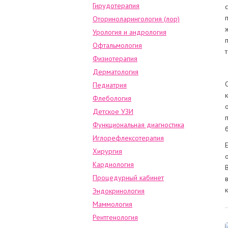
Гирудотерапия
Оториноларингология (лор)
Урология и андрология
Офтальмология
Физиотерапия
Дерматология
Педиатрия
Флебология
Детское УЗИ
Функциональная диагностика
Иглорефлексотерапия
Хирургия
Кардиология
Процедурный кабинет
Эндокринология
Маммология
Рентгенология