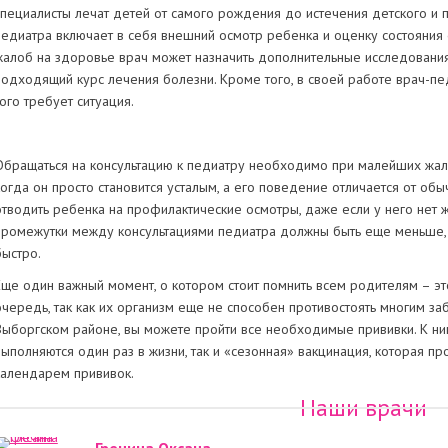
специалисты лечат детей от самого рождения до истечения детского и п
педиатра включает в себя внешний осмотр ребенка и оценку состояния 
жалоб на здоровье врач может назначить дополнительные исследования 
подходящий курс лечения болезни. Кроме того, в своей работе врач-пед
того требует ситуация.
Обращаться на консультацию к педиатру необходимо при малейших жал
когда он просто становится усталым, а его поведение отличается от об
отводить ребенка на профилактические осмотры, даже если у него нет 
промежутки между консультациями педиатра должны быть еще меньше, т
быстро.
Еще один важный момент, о котором стоит помнить всем родителям – эт
очередь, так как их организм еще не способен противостоять многим за
Выборгском районе, вы можете пройти все необходимые прививки. К ним
выполняются один раз в жизни, так и «сезонная» вакцинация, которая про
календарем прививок.
Наши врачи