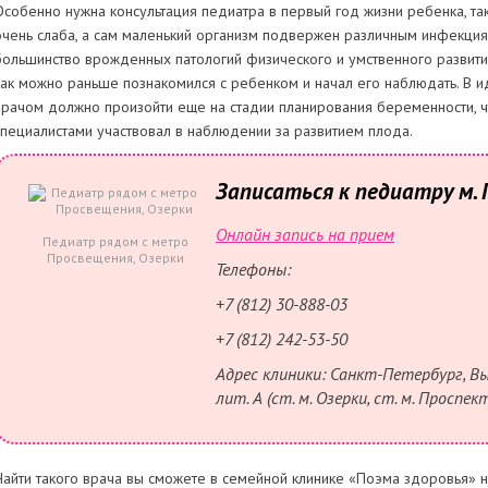
Особенно нужна консультация педиатра в первый год жизни ребенка, та
очень слаба, а сам маленький организм подвержен различным инфекциям
большинство врожденных патологий физического и умственного развити
как можно раньше познакомился с ребенком и начал его наблюдать. В 
врачом должно произойти еще на стадии планирования беременности, 
специалистами участвовал в наблюдении за развитием плода.
Записаться к педиатру м. 
Онлайн запись на прием
Педиатр рядом с метро
Просвещения, Озерки
Телефоны:
+7 (812) 30-888-03
+7 (812) 242-53-50
Адрес клиники: Санкт-Петербург, Выбо
лит. А (ст. м. Озерки, ст. м. Проспе
Найти такого врача вы сможете в семейной клинике «Поэма здоровья» 