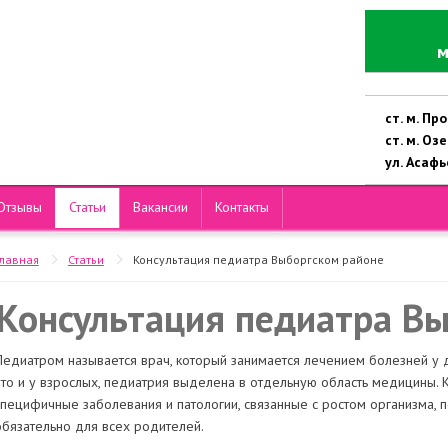
м
ст. м. П
ст. м. Оз
ул. Асафье
Отзывы
Статьи
Вакансии
Контакты
Главная
Статьи
Консультация педиатра Выборгском районе
Консультация педиатра В
Педиатром называется врач, который занимается лечением болезней у д
что и у взрослых, педиатрия выделена в отдельную область медицины. 
специфичные заболевания и патологии, связанные с ростом организма, 
обязательно для всех родителей.