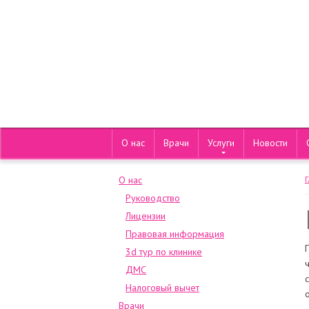
О нас
Врачи
Услуги
Новости
О нас
Руководство
Лицензии
Правовая информация
3d тур по клинике
ДМС
Налоговый вычет
Врачи