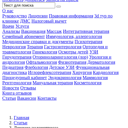
О нас
Руководство
Лицензии
Правовая информация
3d тур по
клинике
ДМС
Налоговый вычет
Врачи
Услуги
Анализы
Вакцинация
Массаж
Интегративная терапия
Семейный абонемент
Иммунология, аллергология
Медицинские справки и документы
Психотерапия
Неврология
Терапия
Гастроэнтерология
Ортопедия и
травматология
Гинекология
Осмотры детей
УЗИ
Гирудотерапия
Оториноларингология (лор)
Урология и
андрология
Офтальмология
Физиотерапия
Дерматология
Педиатрия
Флебология
Детское УЗИ
Функциональная
диагностика
Иглорефлексотерапия
Хирургия
Кардиология
Процедурный кабинет
Эндокринология
Маммология
Рентгенология
Мануальная терапия
Косметология
Новости
Отзывы
Книга отзывов
Статьи
Вакансии
Контакты
Главная
Статьи
Лечение эндометриоза