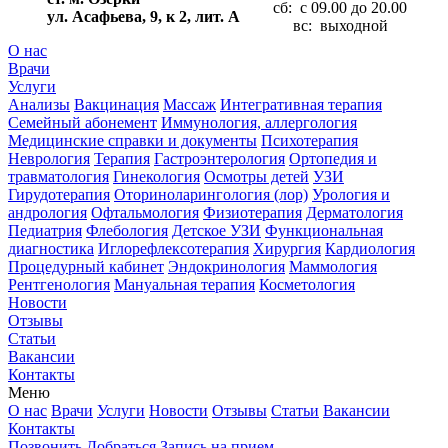
сб: с 09.00 до 20.00
ул. Асафьева, 9, к 2, лит. А
вс: выходной
О нас
Врачи
Услуги
Анализы
Вакцинация
Массаж
Интегративная терапия
Семейный абонемент
Иммунология, аллергология
Медицинские справки и документы
Психотерапия
Неврология
Терапия
Гастроэнтерология
Ортопедия и
травматология
Гинекология
Осмотры детей
УЗИ
Гирудотерапия
Оториноларингология (лор)
Урология и
андрология
Офтальмология
Физиотерапия
Дерматология
Педиатрия
Флебология
Детское УЗИ
Функциональная
диагностика
Иглорефлексотерапия
Хирургия
Кардиология
Процедурный кабинет
Эндокринология
Маммология
Рентгенология
Мануальная терапия
Косметология
Новости
Отзывы
Статьи
Вакансии
Контакты
Меню
О нас
Врачи
Услуги
Новости
Отзывы
Статьи
Вакансии
Контакты
Позвонить
Добраться
Запись на прием