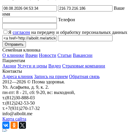
Ваше
имя
Телефон
Я
согласен
на передачу и обработку персональных данных
Семейная клиника
О клинике
Врачи
Новости
Статьи
Вакансии
Пациентам
Акции
Услуги и цены
Видео
Страховые компании
Контакты
Адреса клиник
Запись на прием
Обратная связь
2012—2026 © Поэма здоровья.
Ул. Асафьева, д. 9, к. 2.
пн-пт: 8 - 21, cб: 9-20, вс: выходной,
т.(812)30-888-03
т.(812)242-53-50
т.+7(931)270-17-32
info@aibolit.me
Карта сайта