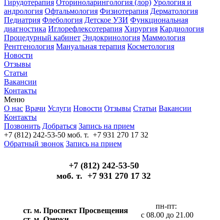
Гирудотерапия
Оториноларингология (лор)
Урология и
андрология
Офтальмология
Физиотерапия
Дерматология
Педиатрия
Флебология
Детское УЗИ
Функциональная
диагностика
Иглорефлексотерапия
Хирургия
Кардиология
Процедурный кабинет
Эндокринология
Маммология
Рентгенология
Мануальная терапия
Косметология
Новости
Отзывы
Статьи
Вакансии
Контакты
Меню
О нас
Врачи
Услуги
Новости
Отзывы
Статьи
Вакансии
Контакты
Позвонить
Добраться
Запись на прием
+7 (812) 242-53-50
моб. т. +7 931 270 17 32
Обратный звонок
Запись на прием
+7 (812) 242-53-50
моб. т. +7 931 270 17 32
пн-пт:
ст. м. Проспект Просвещения
с 08.00 до 21.00
ст. м. Озерки