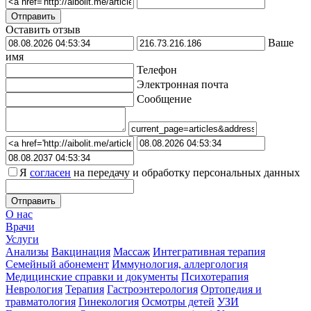
Оставить отзыв
Ваше
имя
Телефон
Электронная почта
Сообщение
Я
согласен
на передачу и обработку персональных данных
О нас
Врачи
Услуги
Анализы
Вакцинация
Массаж
Интегративная терапия
Семейный абонемент
Иммунология, аллергология
Медицинские справки и документы
Психотерапия
Неврология
Терапия
Гастроэнтерология
Ортопедия и
травматология
Гинекология
Осмотры детей
УЗИ