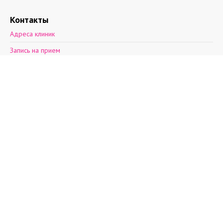
Контакты
Адреса клиник
Запись на прием
Обратная связь
2012—2026 © Поэма здоровья.
Ул. Асафьева, д. 9, к. 2.
пн-пт: 8 - 21, cб: 9-
20, вс: выходной,
т.(812)30-888-03
т.(812)242-53-50
т.+7(931)270-17-
32
info@aibolit.me