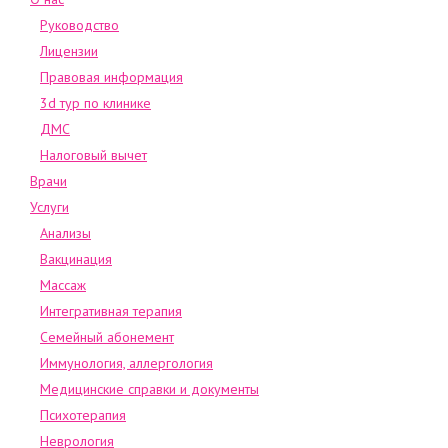
Руководство
Лицензии
Правовая информация
3d тур по клинике
ДМС
Налоговый вычет
Врачи
Услуги
Анализы
Вакцинация
Массаж
Интегративная терапия
Семейный абонемент
Иммунология, аллергология
Медицинские справки и документы
Психотерапия
Неврология