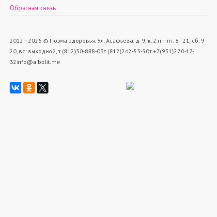
Обратная связь
2012—2026 © Поэма здоровья.
Ул. Асафьева, д. 9, к. 2.
пн-пт: 8 - 21, cб: 9-
20, вс: выходной,
т.(812)30-888-03
т.(812)242-53-50
т.+7(931)270-17-
32
info@aibolit.me