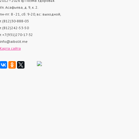
2012—2026 © Поэма здоровья.
Ул. Асафьева, д. 9, к. 2.
пн-пт: 8 - 21, cб: 9-20, вс: выходной,
т.(812)30-888-03
т.(812)242-53-50
т.+7(931)270-17-32
info@aibolit.me
Карта сайта