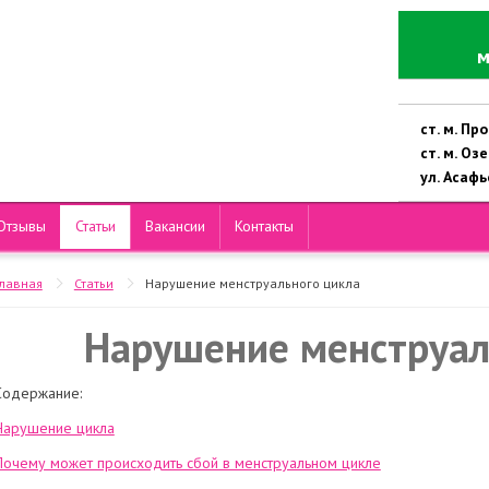
м
ст. м. П
ст. м. Оз
ул. Асафье
Отзывы
Статьи
Вакансии
Контакты
Главная
Статьи
Нарушение менструального цикла
Нарушение менструал
Содержание:
Нарушение цикла
Почему может происходить сбой в менструальном цикле