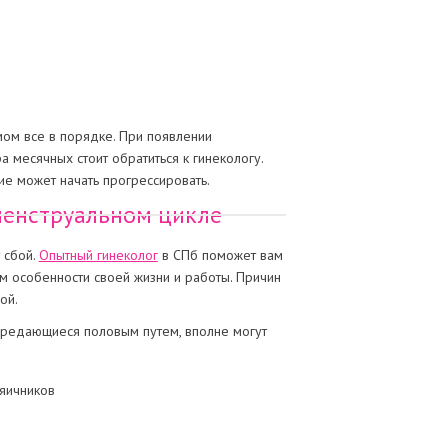
змом все в порядке. При появлении
 месячных стоит обратиться к гинекологу.
ие может начать прогрессировать.
менструальном цикле
 сбой.
Опытный гинеколог
в СПб поможет вам
ом особенности своей жизни и работы. Причин
ой.
ередающиеся половым путем, вполне могут
яичников