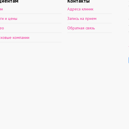
циентам
Контакты
ии
Адреса клиник
уги и цены
Запись на прием
ео
Обратная связь
аховые компании