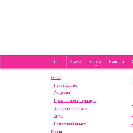
О нас
Врачи
Услуги
Новости
О нас
Руководство
Лицензии
Правовая информация
3d тур по клинике
ДМС
Налоговый вычет
Врачи