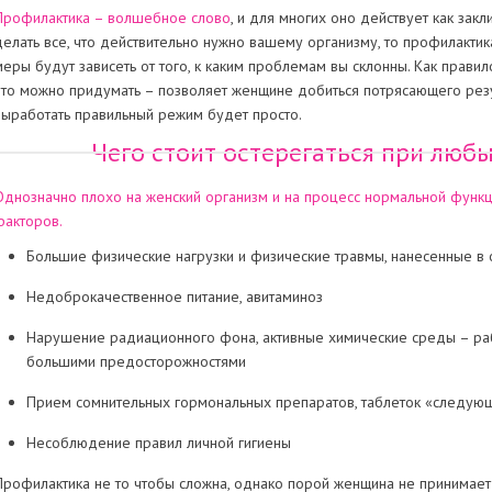
Профилактика – волшебное слово
, и для многих оно действует как закл
делать все, что действительно нужно вашему организму, то профилактик
меры будут зависеть от того, к каким проблемам вы склонны. Как прави
что можно придумать – позволяет женщине добиться потрясающего рез
выработать правильный режим будет просто.
Чего стоит остерегаться при люб
Однозначно плохо на женский организм и на процесс нормальной функ
факторов.
Большие физические нагрузки и физические травмы, нанесенные в 
Недоброкачественное питание, авитаминоз
Нарушение радиационного фона, активные химические среды – рабо
большими предосторожностями
Прием сомнительных гормональных препаратов, таблеток «следую
Несоблюдение правил личной гигиены
Профилактика не то чтобы сложна, однако порой женщина не принимает