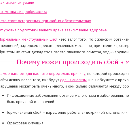
Как спасти ситуацию
Возможна ли профилактика
Чего стоит остерегаться при любых обстоятельствах
От уровня подготовки вашего врача зависит ваше здоро
вье
Нормальный менструальный цикл
- это залог того, что с женским органи
отклонений, задержек, преждевременных месячных, при смене характера
При этом не стоит дожидаться своего планового осмотра, ведь нарушен
Почему может происходить сбой в 
Самое важное для вас - это определить причину
, по которой происходит
найти истину после того, как будут
сданы анализы
, и вы обсудите с врач
нарушений может быть очень много, и они сильно отличаются между соб
Инфекционные заболевания органов малого таза и заболевания, п
быть причиной отклонений
Гормональный сбой – нарушение работы эндокринной системы или 
Стрессовая ситуация