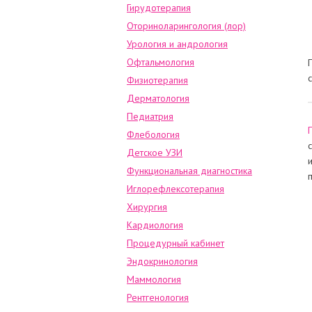
Гирудотерапия
Оториноларингология (лор)
Урология и андрология
Офтальмология
Физиотерапия
Дерматология
Педиатрия
Флебология
Детское УЗИ
Функциональная диагностика
Иглорефлексотерапия
Хирургия
Кардиология
Процедурный кабинет
Эндокринология
Маммология
Рентгенология