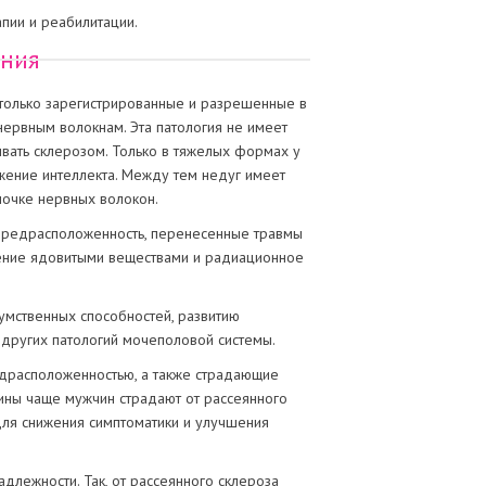
пии и реабилитации.
ания
 только зарегистрированные и разрешенные в
ервным волокнам. Эта патология не имеет
вать склерозом. Только в тяжелых формах у
жение интеллекта. Между тем недуг имеет
очке нервных волокон.
 предрасположенность, перенесенные травмы
ление ядовитыми веществами и радиационное
 умственных способностей, развитию
 других патологий мочеполовой системы.
редрасположенностью, а также страдающие
ины чаще мужчин страдают от рассеянного
для снижения симптоматики и улучшения
адлежности. Так, от рассеянного склероза