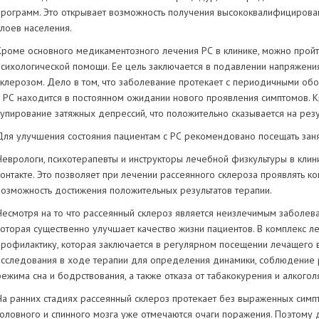
программ. Это открывает возможность получения высококвалифициров
слоев населения.
Кроме основного медикаментозного лечения РС в клинике, можно пройти
психологической помощи. Ее цель заключается в подавлении напряжени
склерозом. Дело в том, что заболевание протекает с периодичными обос
с РС находится в постоянном ожидании нового проявления симптомов. К
купирование затяжных депрессий, что положительно сказывается на рез
Для улучшения состояния пациентам с РС рекомендовано посещать зан
Неврологи, психотерапевты и инструкторы лечебной физкультуры в кли
контакте. Это позволяет при лечении рассеянного склероза проявлять к
возможность достижения положительных результатов терапии.
Несмотря на то что рассеянный склероз является неизлечимым заболев
которая существенно улучшает качество жизни пациентов. В комплекс 
профилактику, которая заключается в регулярном посещении лечащего 
исследования в ходе терапии для определения динамики, соблюдение 
режима сна и бодрствования, а также отказа от табакокурения и алкогол
На ранних стадиях рассеянный склероз протекает без выраженных симпт
головного и спинного мозга уже отмечаются очаги поражения. Поэтому