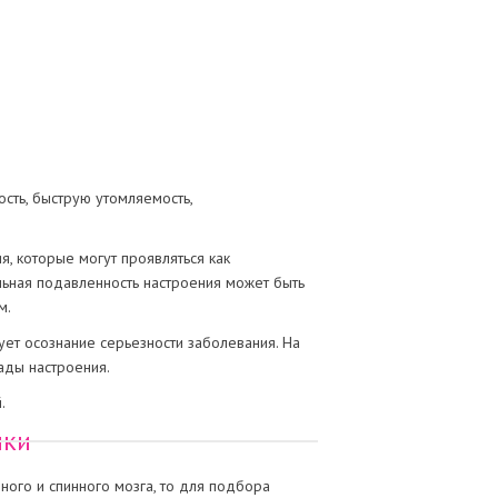
сть, быструю утомляемость,
, которые могут проявляться как
льная подавленность настроения может быть
м.
ует осознание серьезности заболевания. На
ады настроения.
.
ики
ного и спинного мозга, то для подбора