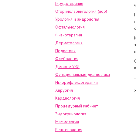
Гирудотерапия
Оториноларингология (лор)
Урология и андрология
Офтальмология
Физиотерапия
Дерматология
Педиатрия
Флебология
Детское УЗИ
Функциональная диагностика
Иглорефлексотерапия
Хирургия
Кардиология
Процедурный кабинет
Эндокринология
Маммология
Рентгенология