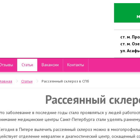
м
ст. м. П
ст. м. Оз
ул. Асафье
Отзывы
Статьи
Вакансии
Контакты
Главная
Статьи
Рассеянный склероз в СПб
Рассеянный склер
Это заболевание в последние годы стало проявляться у людей работоспо
внимание медицинские центры Санкт-Петербурга стали уделять раннему
Сегодня в Питере вылечить рассеянный склероз можно в многопрофильн
действует отделение невралгии и диагностический центр, оснащенный