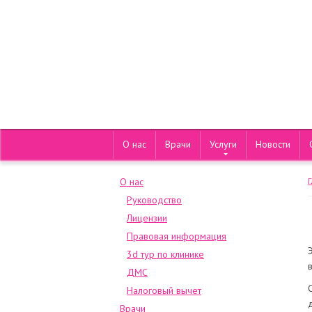
О нас
Врачи
Услуги
Новости
О нас
Руководство
Лицензии
Правовая информация
3d тур по клинике
ДМС
Налоговый вычет
Врачи