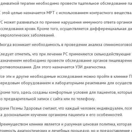
адекватной терапии необходимо провести тщательное обследование па
С этой целью назначается МРТ с использованием контрастного вещества
РС может развиваться по причине нарушения иммунного ответа органи
исследования крови. Кроме того, осуществляется дифференциальная ди
неврологических заболеваний.
Иногда возникает необходимость в проведении анализа спинномозговой
Следует отметить, что при лечении РС применяются сильнодействующие
назначением необходимо провести обследование органов пищеварения
противопоказания. Для этого назначается УЗИ диагностика.
Все эти и другие необходимые исследования можно пройти в клинике П
передовым оборудованием и лабораторными реактивами для осуществл
Кроме того, здесь созданы комфортные условия для пациентов, которы
по предварительной записи с сайта или по телефону.
Врачи Поэмы Здоровья считают, что каждый человек индивидуален, поэ
на доскональном изучении организма пациента и его особенностей.
Преимуществом клиники является и разумная ценовая политика, которая
стоимость диагностических и лечебных процедур, но и предоставление 