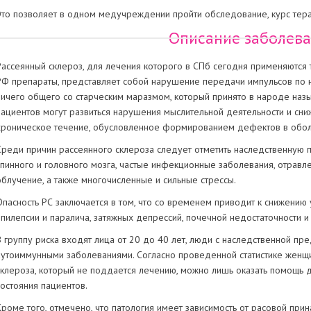
Это позволяет в одном медучреждении пройти обследование, курс тера
Описание заболев
Рассеянный склероз, для лечения которого в СПб сегодня применяются
РФ препараты, представляет собой нарушение передачи импульсов по н
ничего общего со старческим маразмом, который принято в народе назы
пациентов могут развиться нарушения мыслительной деятельности и сни
хроническое течение, обусловленное формированием дефектов в обол
Среди причин рассеянного склероза следует отметить наследственную
спинного и головного мозга, частые инфекционные заболевания, отрав
облучение, а также многочисленные и сильные стрессы.
Опасность РС заключается в том, что со временем приводит к снижению
эпилепсии и паралича, затяжных депрессий, почечной недостаточности и
В группу риска входят лица от 20 до 40 лет, люди с наследственной п
аутоиммунными заболеваниями. Согласно проведенной статистике женщ
склероза, который не поддается лечению, можно лишь оказать помощь 
состояния пациентов.
Кроме того, отмечено, что патология имеет зависимость от расовой прин