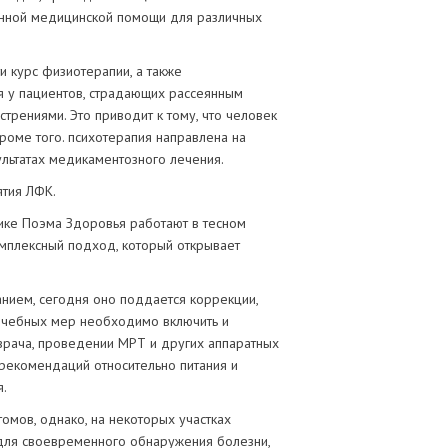
анной медицинской помощи для различных
 курс физиотерапии, а также
я у пациентов, страдающих рассеянным
трениями. Это приводит к тому, что человек
роме того. психотерапия направлена на
ультатах медикаментозного лечения.
ятия ЛФК.
нике Поэма Здоровья работают в тесном
омплексный подход, который открывает
анием, сегодня оно поддается коррекции,
лечебных мер необходимо включить и
врача, проведении МРТ и других аппаратных
рекомендаций относительно питания и
я.
омов, однако, на некоторых участках
 для своевременного обнаружения болезни,