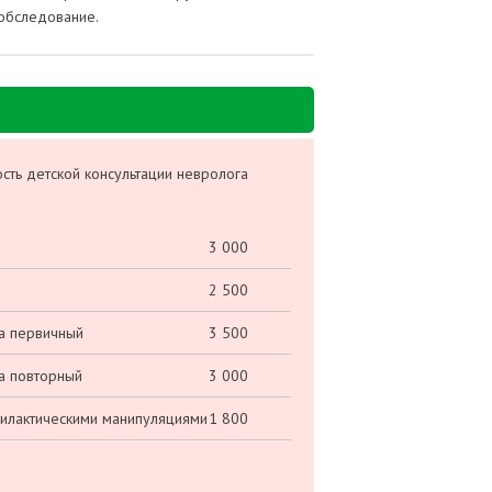
 обследование.
сть детской консультации невролога
3 000
2 500
та первичный
3 500
та повторный
3 000
филактическими манипуляциями
1 800