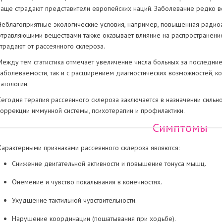
чаще страдают представители европейских наций. Заболевание редко вс
Неблагоприятные экологические условия, например, повышенная радиоа
отравляющими веществами также оказывает влияние на распространени
страдают от рассеянного склероза.
Между тем статистика отмечает увеличение числа больных за последние
заболеваемости, так и с расширением диагностических возможностей, к
патологии.
Сегодня терапия рассеянного склероза заключается в назначении силь
коррекции иммунной системы, психотерапии и профилактики.
Симптомы
Характерными признаками рассеянного склероза являются:
Снижение двигательной активности и повышение тонуса мышц.
Онемение и чувство покалывания в конечностях.
Ухудшение тактильной чувствительности.
Нарушение координации (пошатывания при ходьбе).