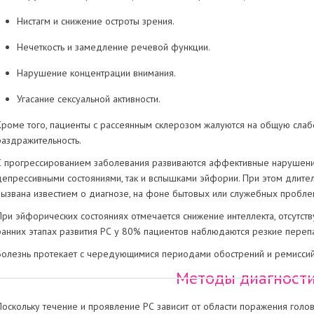
Нистагм и снижение остроты зрения.
Нечеткость и замедление речевой функции.
Нарушение концентрации внимания.
Угасание сексуальной активности.
Кроме того, пациенты с рассеянным склерозом жалуются на общую слабо
раздражительность.
С прогрессированием заболевания развиваются аффективные нарушения
депрессивными состояниями, так и вспышками эйфории. При этом длите
вызвана известием о диагнозе, на фоне бытовых или служебных пробле
При эйфорических состояниях отмечается снижение интеллекта, отсутств
ранних этапах развития РС у 80% пациентов наблюдаются резкие переп
Болезнь протекает с чередующимися периодами обострений и ремиссий
Методы диагност
Поскольку течение и проявление РС зависит от области поражения голов