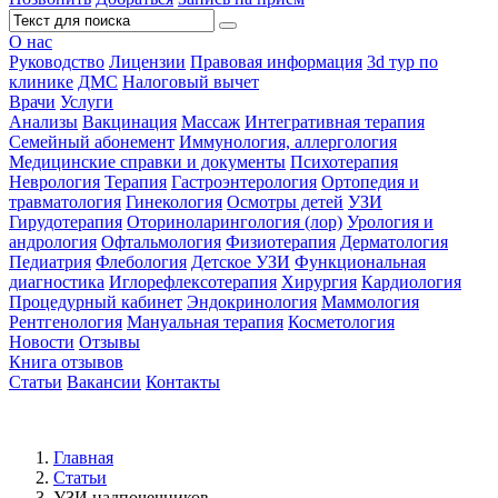
О нас
Руководство
Лицензии
Правовая информация
3d тур по
клинике
ДМС
Налоговый вычет
Врачи
Услуги
Анализы
Вакцинация
Массаж
Интегративная терапия
Семейный абонемент
Иммунология, аллергология
Медицинские справки и документы
Психотерапия
Неврология
Терапия
Гастроэнтерология
Ортопедия и
травматология
Гинекология
Осмотры детей
УЗИ
Гирудотерапия
Оториноларингология (лор)
Урология и
андрология
Офтальмология
Физиотерапия
Дерматология
Педиатрия
Флебология
Детское УЗИ
Функциональная
диагностика
Иглорефлексотерапия
Хирургия
Кардиология
Процедурный кабинет
Эндокринология
Маммология
Рентгенология
Мануальная терапия
Косметология
Новости
Отзывы
Книга отзывов
Статьи
Вакансии
Контакты
Главная
Статьи
УЗИ надпочечников