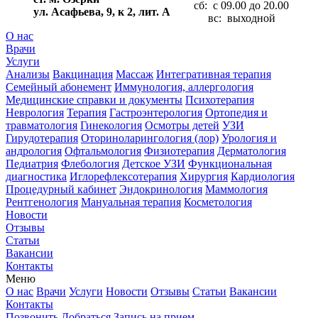
сб: с 09.00 до 20.00
ул. Асафьева, 9, к 2, лит. А
вс: выходной
О нас
Врачи
Услуги
Анализы
Вакцинация
Массаж
Интегративная терапия
Семейный абонемент
Иммунология, аллергология
Медицинские справки и документы
Психотерапия
Неврология
Терапия
Гастроэнтерология
Ортопедия и
травматология
Гинекология
Осмотры детей
УЗИ
Гирудотерапия
Оториноларингология (лор)
Урология и
андрология
Офтальмология
Физиотерапия
Дерматология
Педиатрия
Флебология
Детское УЗИ
Функциональная
диагностика
Иглорефлексотерапия
Хирургия
Кардиология
Процедурный кабинет
Эндокринология
Маммология
Рентгенология
Мануальная терапия
Косметология
Новости
Отзывы
Статьи
Вакансии
Контакты
Меню
О нас
Врачи
Услуги
Новости
Отзывы
Статьи
Вакансии
Контакты
Позвонить
Добраться
Запись на прием