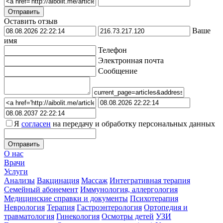
Оставить отзыв
Ваше
имя
Телефон
Электронная почта
Сообщение
Я
согласен
на передачу и обработку персональных данных
О нас
Врачи
Услуги
Анализы
Вакцинация
Массаж
Интегративная терапия
Семейный абонемент
Иммунология, аллергология
Медицинские справки и документы
Психотерапия
Неврология
Терапия
Гастроэнтерология
Ортопедия и
травматология
Гинекология
Осмотры детей
УЗИ