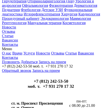
Гирудотерапия
Оториноларингология (лор)
Урология и
андрология
Офтальмология
Физиотерапия
Дерматология
Педиатрия
Флебология
Детское УЗИ
Функциональная
диагностика
Иглорефлексотерапия
Хирургия
Кардиология
Процедурный кабинет
Эндокринология
Маммология
Рентгенология
Мануальная терапия
Косметология
Новости
Отзывы
Статьи
Вакансии
Контакты
Меню
О нас
Врачи
Услуги
Новости
Отзывы
Статьи
Вакансии
Контакты
Позвонить
Добраться
Запись на прием
+7 (812) 242-53-50
моб. т. +7 931 270 17 32
Обратный звонок
Запись на прием
+7 (812) 242-53-50
моб. т. +7 931 270 17 32
пн-пт:
ст. м. Проспект Просвещения
с 08.00 до 21.00
ст. м. Озерки