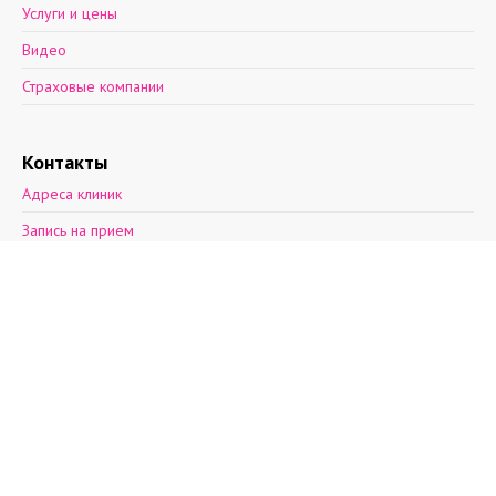
Услуги и цены
Видео
Страховые компании
Контакты
Адреса клиник
Запись на прием
Обратная связь
2012—2026 © Поэма здоровья.
Ул. Асафьева, д. 9, к. 2.
пн-пт: 8 - 21, cб: 9-
20, вс: выходной,
т.(812)30-888-03
т.(812)242-53-50
т.+7(931)270-17-
32
info@aibolit.me