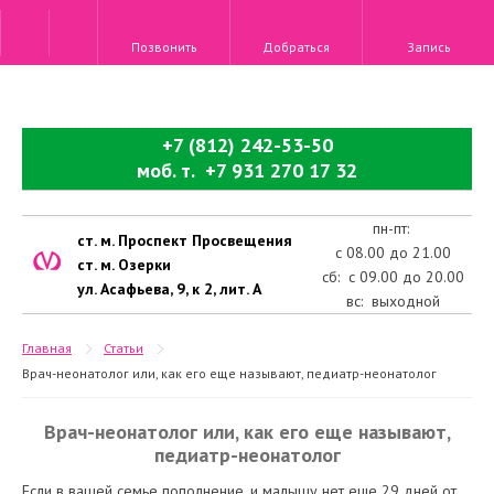
Позвонить
Добраться
Запись
+7 (812) 242-53-50
моб. т. +7 931 270 17 32
пн-пт:
ст. м. Проспект Просвещения
с 08.00 до 21.00
ст. м. Озерки
сб: с 09.00 до 20.00
ул. Асафьева, 9, к 2, лит. А
вс: выходной
Главная
Статьи
Врач-неонатолог или, как его еще называют, педиатр-неонатолог
Врач-неонатолог или, как его еще называют,
педиатр-неонатолог
Если в вашей семье пополнение, и малышу нет еще 29 дней от