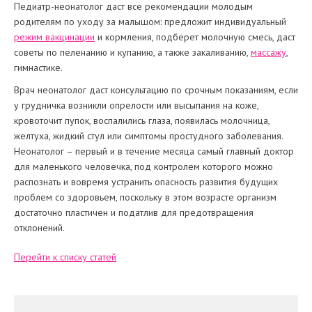
Педиатр-неонатолог даст все рекомендации молодым
родителям по уходу за малышом: предложит индивидуальный
режим вакцинации
и кормления, подберет молочную смесь, даст
советы по пеленанию и купанию, а также закаливанию,
массажу
,
гимнастике.
Врач неонатолог даст консультацию по срочным показаниям, если
у грудничка возникли опрелости или высыпания на коже,
кровоточит пупок, воспалились глаза, появилась молочница,
желтуха, жидкий стул или симптомы простудного заболевания.
Неонатолог – первый и в течение месяца самый главный доктор
для маленького человечка, под контролем которого можно
распознать и вовремя устранить опасность развития будущих
проблем со здоровьем, поскольку в этом возрасте организм
достаточно пластичен и податлив для предотвращения
отклонений.
Перейти к списку статей