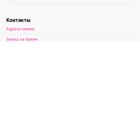
Контакты
Адреса клиник
Запись на прием
Обратная связь
2012—2026 © Поэма здоровья.
Ул. Асафьева, д. 9, к. 2.
пн-пт: 8 - 21, cб: 9-
20, вс: выходной,
т.(812)30-888-03
т.(812)242-53-50
т.+7(931)270-17-
32
info@aibolit.me