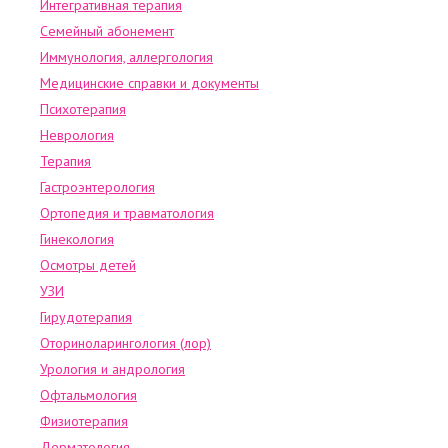
Интегративная терапия
Семейный абонемент
Иммунология, аллергология
Медицинские справки и документы
Психотерапия
Неврология
Терапия
Гастроэнтерология
Ортопедия и травматология
Гинекология
Осмотры детей
УЗИ
Гирудотерапия
Оториноларингология (лор)
Урология и андрология
Офтальмология
Физиотерапия
Дерматология